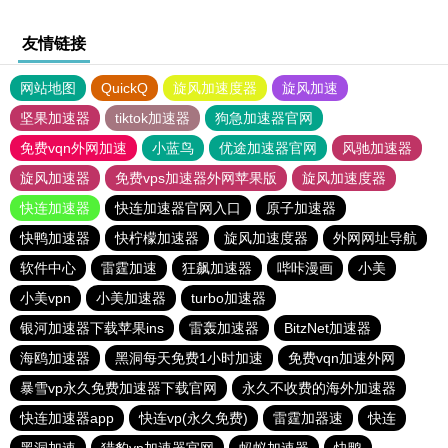
友情链接
网站地图
QuickQ
旋风加速度器
旋风加速
坚果加速器
tiktok加速器
狗急加速器官网
免费vqn外网加速
小蓝鸟
优途加速器官网
风驰加速器
旋风加速器
免费vps加速器外网苹果版
旋风加速度器
快连加速器
快连加速器官网入口
原子加速器
快鸭加速器
快柠檬加速器
旋风加速度器
外网网址导航
软件中心
雷霆加速
狂飙加速器
哔咔漫画
小美
小美vpn
小美加速器
turbo加速器
银河加速器下载苹果ins
雷轰加速器
BitzNet加速器
海鸥加速器
黑洞每天免费1小时加速
免费vqn加速外网
暴雪vp永久免费加速器下载官网
永久不收费的海外加速器
快连加速器app
快连vp(永久免费)
雷霆加器速
快连