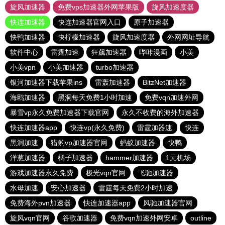
旋风加速器
免费vps加速器外网苹果版
旋风加速度器
快连加速器
快连加速器官网入口
原子加速器
快鸭加速器
快柠檬加速器
旋风加速度器
外网网址导航
软件中心
雷霆加速
狂飙加速器
哔咔漫画
小美
小美vpn
小美加速器
turbo加速器
银河加速器下载苹果ins
雷轰加速器
BitzNet加速器
海鸥加速器
黑洞每天免费1小时加速
免费vqn加速外网
暴雪vp永久免费加速器下载官网
永久不收费的海外加速器
快连加速器app
快连vp(永久免费)
雷霆加器速
快连
黑洞加速
猎豹vp加速器官网
蚂蚁加速器
快鸭
洋葱加速器
橘子加速器
hammer加速器
1元机场
游戏加速器永久免费
极光vqn官网
飞驰加速器
水母加速
安心加速器
雷霆每天免费2小时加速
免费海外pvn加速器
快连加速器app
风驰加速器官网
旋风vqn官网
谷歌加速器
免费vqn加速外网安卓
outline