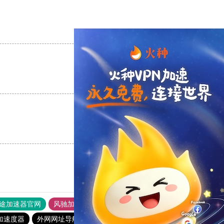
支持
[0]
反对
[0]
支持
[0]
反对
[0]
支持
[0]
反对
[0]
途加速器官网
风驰加速器
旋风加速器
加速度器
外网网址导航
软件中心
雷霆加速
狂飙加速器