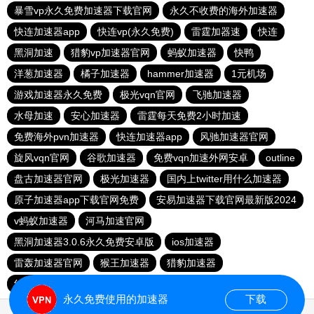
暴雪vp永久免费加速器下载官网
永久不收费的海外加速器
快连加速器app
快连vp(永久免费)
雷霆加器速
快连
黑洞加速
猎豹vp加速器官网
蚂蚁加速器
快鸭
洋葱加速器
橘子加速器
hammer加速器
1元机场
游戏加速器永久免费
极光vqn官网
飞驰加速器
水母加速
安心加速器
雷霆每天免费2小时加速
免费海外pvn加速器
快连加速器app
风驰加速器官网
旋风vqn官网
谷歌加速器
免费vqn加速外网安卓
outline
盘古加速器官网
极光加速器
国内上twitter用什么加速器
原子加速器app下载官网免费
安易加速器下载官网最新版2024
v蚂蚁加速器
河马加速官网
黑洞加速器3.0.6永久免费安卓版
ios加速器
雷轰加速器官网
猴王加速器
猎豹加速器
红海pro加速器
ios加速器
永久免费使用的加速器
下载