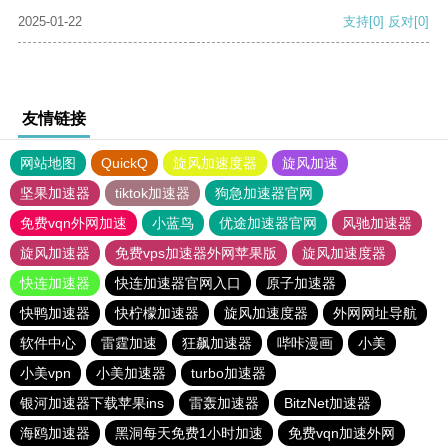
2025-01-22
支持
[0]
反对
[0]
友情链接
网站地图
QuickQ
旋风加速度器
旋风加速
坚果加速器
tiktok加速器
狗急加速器官网
免费vqn外网加速
小蓝鸟
优途加速器官网
风驰加速器
旋风加速器
免费vps加速器外网苹果版
旋风加速度器
快连加速器
快连加速器官网入口
原子加速器
快鸭加速器
快柠檬加速器
旋风加速度器
外网网址导航
软件中心
雷霆加速
狂飙加速器
哔咔漫画
小美
小美vpn
小美加速器
turbo加速器
银河加速器下载苹果ins
雷轰加速器
BitzNet加速器
海鸥加速器
黑洞每天免费1小时加速
免费vqn加速外网