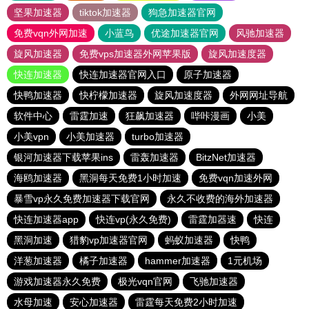
坚果加速器
tiktok加速器
狗急加速器官网
免费vqn外网加速
小蓝鸟
优途加速器官网
风驰加速器
旋风加速器
免费vps加速器外网苹果版
旋风加速度器
快连加速器
快连加速器官网入口
原子加速器
快鸭加速器
快柠檬加速器
旋风加速度器
外网网址导航
软件中心
雷霆加速
狂飙加速器
哔咔漫画
小美
小美vpn
小美加速器
turbo加速器
银河加速器下载苹果ins
雷轰加速器
BitzNet加速器
海鸥加速器
黑洞每天免费1小时加速
免费vqn加速外网
暴雪vp永久免费加速器下载官网
永久不收费的海外加速器
快连加速器app
快连vp(永久免费)
雷霆加器速
快连
黑洞加速
猎豹vp加速器官网
蚂蚁加速器
快鸭
洋葱加速器
橘子加速器
hammer加速器
1元机场
游戏加速器永久免费
极光vqn官网
飞驰加速器
水母加速
安心加速器
雷霆每天免费2小时加速