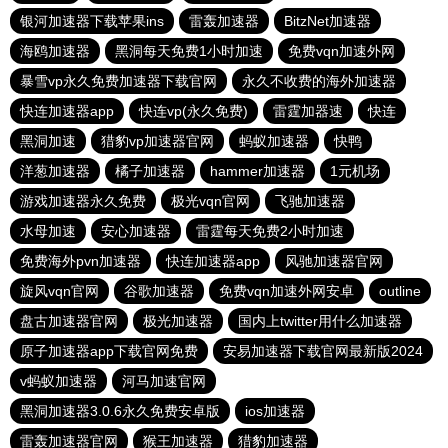
银河加速器下载苹果ins
雷轰加速器
BitzNet加速器
海鸥加速器
黑洞每天免费1小时加速
免费vqn加速外网
暴雪vp永久免费加速器下载官网
永久不收费的海外加速器
快连加速器app
快连vp(永久免费)
雷霆加器速
快连
黑洞加速
猎豹vp加速器官网
蚂蚁加速器
快鸭
洋葱加速器
橘子加速器
hammer加速器
1元机场
游戏加速器永久免费
极光vqn官网
飞驰加速器
水母加速
安心加速器
雷霆每天免费2小时加速
免费海外pvn加速器
快连加速器app
风驰加速器官网
旋风vqn官网
谷歌加速器
免费vqn加速外网安卓
outline
盘古加速器官网
极光加速器
国内上twitter用什么加速器
原子加速器app下载官网免费
安易加速器下载官网最新版2024
v蚂蚁加速器
河马加速官网
黑洞加速器3.0.6永久免费安卓版
ios加速器
雷轰加速器官网
猴王加速器
猎豹加速器