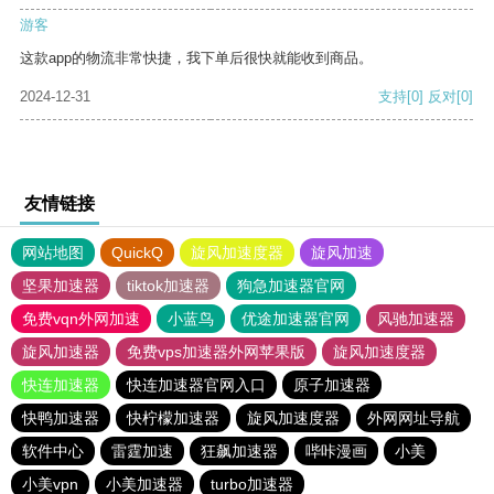
游客
这款app的物流非常快捷，我下单后很快就能收到商品。
2024-12-31
支持
[0]
反对
[0]
友情链接
网站地图
QuickQ
旋风加速度器
旋风加速
坚果加速器
tiktok加速器
狗急加速器官网
免费vqn外网加速
小蓝鸟
优途加速器官网
风驰加速器
旋风加速器
免费vps加速器外网苹果版
旋风加速度器
快连加速器
快连加速器官网入口
原子加速器
快鸭加速器
快柠檬加速器
旋风加速度器
外网网址导航
软件中心
雷霆加速
狂飙加速器
哔咔漫画
小美
小美vpn
小美加速器
turbo加速器