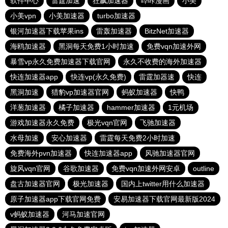
软件中心
雷霆加速
狂飙加速器
哔咔漫画
小美
小美vpn
小美加速器
turbo加速器
银河加速器下载苹果ins
雷轰加速器
BitzNet加速器
海鸥加速器
黑洞每天免费1小时加速
免费vqn加速外网
暴雪vp永久免费加速器下载官网
永久不收费的海外加速器
快连加速器app
快连vp(永久免费)
雷霆加器速
快连
黑洞加速
猎豹vp加速器官网
蚂蚁加速器
快鸭
洋葱加速器
橘子加速器
hammer加速器
1元机场
游戏加速器永久免费
极光vqn官网
飞驰加速器
水母加速
安心加速器
雷霆每天免费2小时加速
免费海外pvn加速器
快连加速器app
风驰加速器官网
旋风vqn官网
谷歌加速器
免费vqn加速外网安卓
outline
盘古加速器官网
极光加速器
国内上twitter用什么加速器
原子加速器app下载官网免费
安易加速器下载官网最新版2024
v蚂蚁加速器
河马加速官网