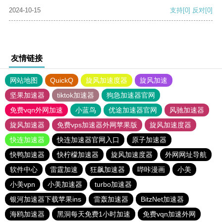
2024-10-15
支持
[0]
反对
[0]
友情链接
网站地图
QuickQ
旋风加速度器
旋风加速
坚果加速器
tiktok加速器
狗急加速器官网
免费vqn外网加速
小蓝鸟
优途加速器官网
风驰加速器
旋风加速器
免费vps加速器外网苹果版
旋风加速度器
快连加速器
快连加速器官网入口
原子加速器
快鸭加速器
快柠檬加速器
旋风加速度器
外网网址导航
软件中心
雷霆加速
狂飙加速器
哔咔漫画
小美
小美vpn
小美加速器
turbo加速器
银河加速器下载苹果ins
雷轰加速器
BitzNet加速器
海鸥加速器
黑洞每天免费1小时加速
免费vqn加速外网