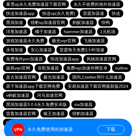
暴雪vp永久免费加速器下载官网
永久不收费的海外加速器
快连加速器app
快连vp(永久免费)
雷霆加器速
快连
黑洞加速
猎豹vp加速器官网
蚂蚁加速器
快鸭
洋葱加速器
橘子加速器
hammer加速器
1元机场
游戏加速器永久免费
极光vqn官网
飞驰加速器
水母加速
安心加速器
雷霆每天免费2小时加速
免费海外pvn加速器
快连加速器app
风驰加速器官网
旋风vqn官网
谷歌加速器
免费vqn加速外网安卓
outline
盘古加速器官网
极光加速器
国内上twitter用什么加速器
原子加速器app下载官网免费
安易加速器下载官网最新版2024
v蚂蚁加速器
河马加速官网
黑洞加速器3.0.6永久免费安卓版
ios加速器
雷轰加速器官网
猴王加速器
猎豹加速器
红海pro加速器
ios加速器
永久免费使用的加速器
下载